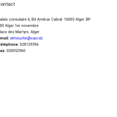
Contact
alais consulaire 6, Bd Amilcar Cabral. 16003 Alger. BP
00 Alger 1er novembre
lace des Martyrs. Alger
mail:
elmouchir@caci.dz
éléphone:
028129596
ax:
020052960