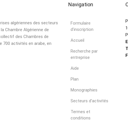
Navigation
P
prises algériennes des secteurs
Formulaire
1
d'inscription
r la Chambre Algérienne de
P
collectif des Chambres de
Accueil
E
e 700 activités en arabe, en
T
Recherche par
F
entreprise
Aide
Plan
Monographies
Secteurs d’activités
Termes et
conditions