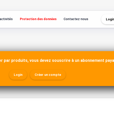
activités
Protection des données
Contactez-nous
Logi
r par produits, vous devez souscrire à un abonnement paya
Login
Créer un compte