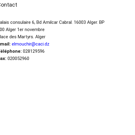
Contact
alais consulaire 6, Bd Amilcar Cabral. 16003 Alger. BP
00 Alger 1er novembre
lace des Martyrs. Alger
mail:
elmouchir@caci.dz
éléphone:
028129596
ax:
020052960