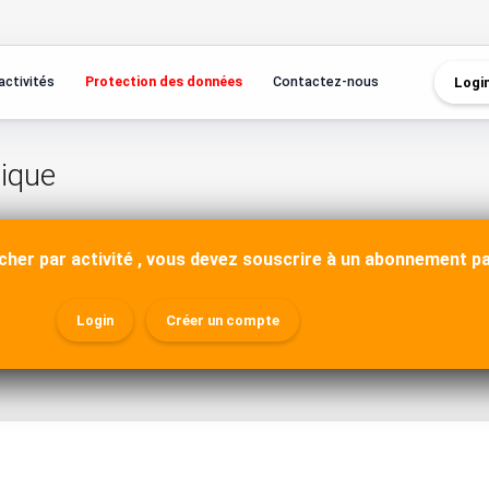
activités
Protection des données
Contactez-nous
Logi
nique
cher par activité , vous devez souscrire à un abonnement p
Login
Créer un compte