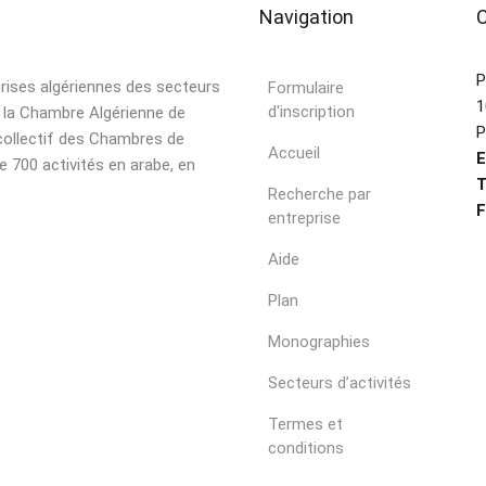
Navigation
P
prises algériennes des secteurs
Formulaire
1
d'inscription
r la Chambre Algérienne de
P
collectif des Chambres de
Accueil
E
e 700 activités en arabe, en
T
Recherche par
F
entreprise
Aide
Plan
Monographies
Secteurs d’activités
Termes et
conditions