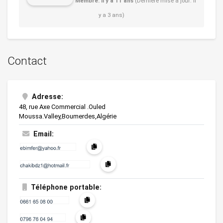
Membre: il y a 11 ans
(Dernière mise à jour: il
y a 3 ans)
Contact
Adresse:
48, rue Axe Commercial .Ouled
Moussa.Valley,Boumerdes,Algérie
Email:
Téléphone portable: