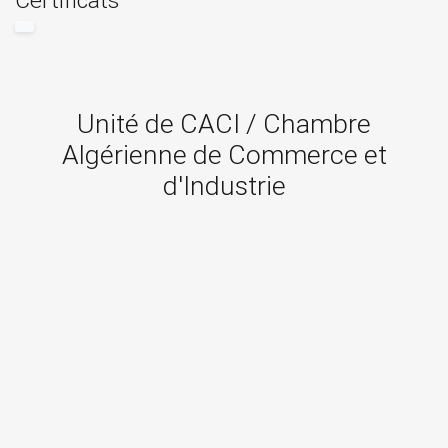
Certificats
Unité de CACI / Chambre
Algérienne de Commerce et
d'Industrie
FILIALE
DG
CACI / Chambre Algérienne...