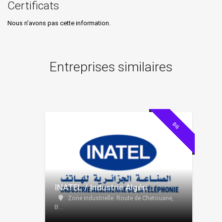
Certificats
Nous n’avons pas cette information.
Entreprises similaires
FILIALE
DG
INATEL / Industrie Algéri...
Zone industrielle. Route de Chetouane,
B...