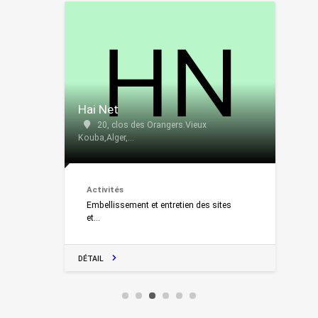
Hai Net
20, clos des Orangers.Vieux
Kouba,Alger,...
Activités
Embellissement et entretien des sites
et...
DÉTAIL