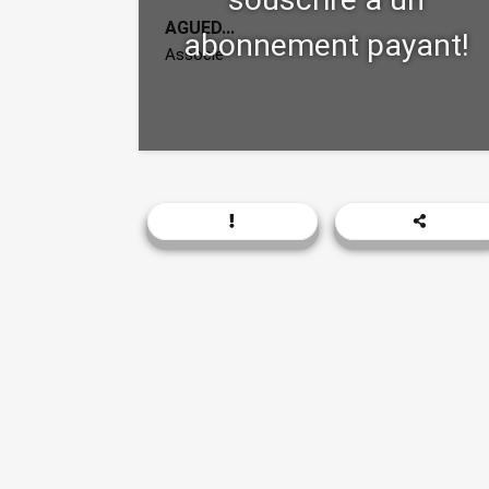
AGUED...
Associe
Khider Abdelkader
Zone rurale .Oussissira.Benhar,Djelfa,Al...
Activités
Aliments pour animaux