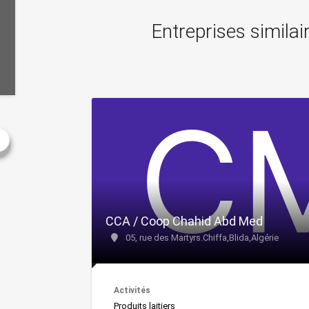
Entreprises similai
CCA / Coop Chahid Abd Med
05, rue des Martyrs.Chiffa,Blida,Algérie
Activités
Produits laitiers