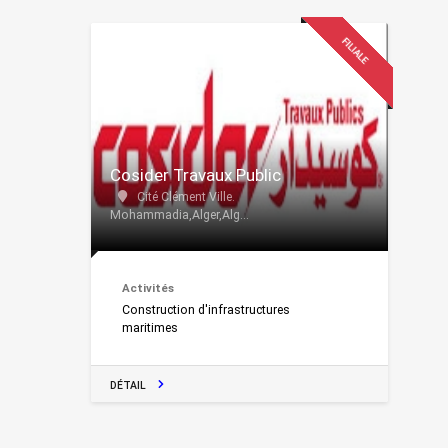
FILIALE
Cosider Travaux Public
Cité Clément Ville.
Mohammadia,Alger,Alg...
Activités
Construction d'infrastructures
maritimes
DÉTAIL