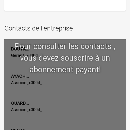
Contacts de l'entreprise
BOUTA...
Gerant_x000d_
AYACH...
Associe_x000d_
OUARD...
Associe_x000d_