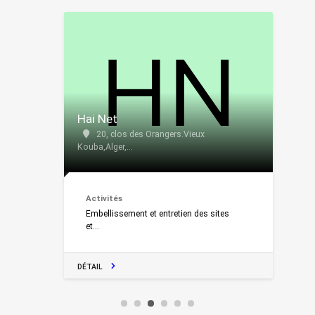
Hai Net
20, clos des Orangers.Vieux
Kouba,Alger,...
Activités
Embellissement et entretien des sites
et...
DÉTAIL