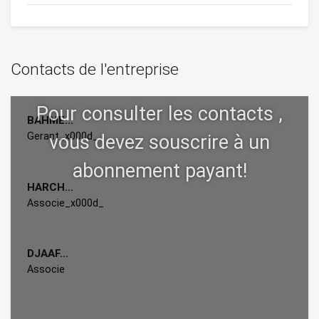
Contacts de l'entreprise
BAHME...
Gerant_x000d_
HARCH...
Associe_x000d_
DJAAF...
Associe