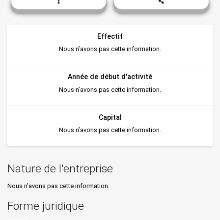
Produits cosmétiques
Produits d'entretien
Effectif
Produits d'isolation en verre
Nous n’avons pas cette information.
Produits de la transformation du verre p...
Année de début d'activité
Produits divers en plastique
Nous n’avons pas cette information.
Produits pharmaceutiques et parapharmace...
Capital
Quincaillerie en caoutchouc
Nous n’avons pas cette information.
Régénération des produits en caoutchouc
Tétines pour biberons et sucettes en cao...
Nature de l'entreprise
Tubes et profilés en plastique
Nous n’avons pas cette information.
Tuyaux et joints en caoutchouc
Forme juridique