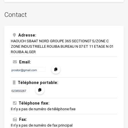
Articles à usage médical en plastique
Contact
Articles de sport et de soin corporel en...
Articles en résine polyester et marbre s...
Adresse:
HAOUCH SBAAT NORD GROUPE 365 SECTION07 S/ZONE C
Articles injectés
ZONE INDUSTRIELLE ROUIBA BUREAU N 07 ET 11 ETAGE N 01
ROUIBA ALGER
Articles moulés par compression
Email:
Articles optiques (dont montures et lent...
Articles scolaires et de bureaux en caou...
Téléphone portable:
Bougies ménagères et cierges
Colles et adhésifs
Téléphone fixe:
Il n'y a pas de numéro de téléphone fixe
Compound PVC
Fax:
Corps creux en plastique
Il n'y a pas de numéro de fax principal