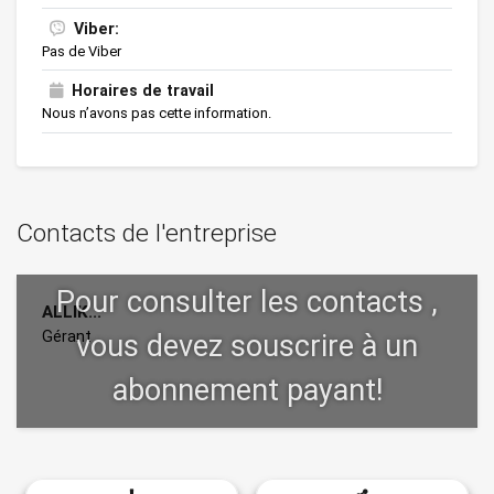
Encres
Viber:
Pas de Viber
Films et sacherie en plastique
Horaires de travail
Gaz industriels
Nous n’avons pas cette information.
Instruments en verre de laboratoire
Meules et abrasifs
Contacts de l'entreprise
Mousse polyuréthane pour ameublement
Peintures et vernis
ALLIK...
Pièces de rechange en caoutchouc pour vé...
Gérant
Plaques , bandes et matières en caoutcho...
Pneumatiques
Produits chimiques