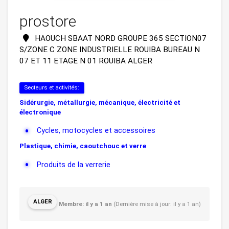
prostore
HAOUCH SBAAT NORD GROUPE 365 SECTION07
S/ZONE C ZONE INDUSTRIELLE ROUIBA BUREAU N
07 ET 11 ETAGE N 01 ROUIBA ALGER
Secteurs et activités:
Sidérurgie, métallurgie, mécanique, électricité et
électronique
Cycles, motocycles et accessoires
Plastique, chimie, caoutchouc et verre
Produits de la verrerie
Produits en caoutchouc et/ou leur régéné...
ALGER
Membre: il y a 1 an
(Dernière mise à jour: il y a 1 an)
Produits en plastique
Articles à usage médical en latex