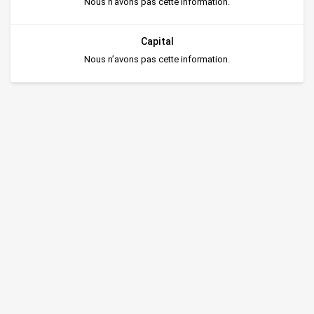
Nous n’avons pas cette information.
Capital
Nous n’avons pas cette information.
Nature de l'entreprise
Distributeur
Forme juridique
EURL
Régime
Privé
Certificats