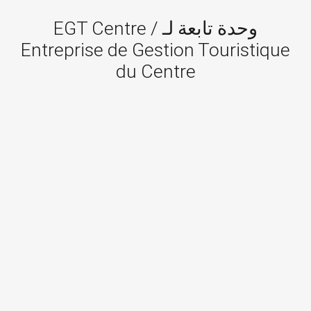
وحدة تابعة لـ EGT Centre /
Entreprise de Gestion Touristique
du Centre
إدارة عامة
فرع
EGTC / شركة مركز الإدارة...
170 شارع حسيبة بن بوعلي ، الحامة ، الجزا...