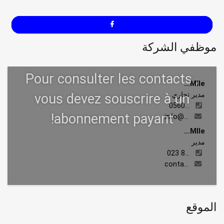
موظفي الشركة
Mlle...
مدير تجاري
0560...
info@...
Mlle...
مدير
023 8...
conta...
الموقع