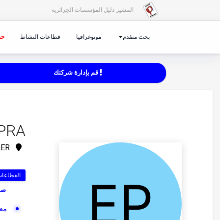
المشير دليل المؤسسات الجزائرية
بحث متقدم
مونوغرافيا
قطاعات النشاط
حم
قم بإدارة شركتك
PRA
CITE MOKHTARI N°30 ILOT 60 LOT 02 LOCAL 02 RDC CHERAGA ALGER
القطاعات
صنا
مع