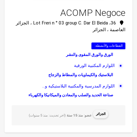
ACOMP Negoce
36، Lot Freri n ° 03 group C. Dar El Beida ، الجزائر
العاصمة ، الجزائر
القطاعات والأنشطة:
الورق والورق المقوى والنشر
اللوازم المكتبية الورقية
البلاستيك والكيماويات والمطاط والزجاج
اللوازم المدرسية والمكتبية البلاستيكية و...
صناعة الحديد والصلب والمعادن والميكانيكا والكهرباء
والالكترونيات
اللوازم المدرسية والمكتبية المعدنية
الجزائر
عضو: منذ 15 سنة
(اخر تحديث: منذ 5 سنوات)
مكتب معدني و / أو أثاث منزلي
معدات تكنولوجيا المعلومات والمكتب