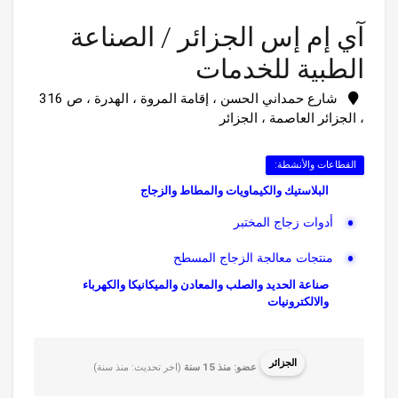
آي إم إس الجزائر / الصناعة
الطبية للخدمات
شارع حمداني الحسن ، إقامة المروة ، الهدرة ، ص 316
، الجزائر العاصمة ، الجزائر
القطاعات والأنشطة:
البلاستيك والكيماويات والمطاط والزجاج
أدوات زجاج المختبر
منتجات معالجة الزجاج المسطح
صناعة الحديد والصلب والمعادن والميكانيكا والكهرباء
والالكترونيات
أجهزة قياس الوزن الكهربائية و / أو الإلك...
الجزائر
عضو: منذ 15 سنة
(اخر تحديث: منذ سنة)
المعدات والأدوات الطبية والمخبرية