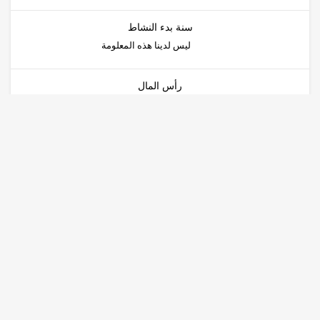
سنة بدء النشاط
ليس لدينا هذه المعلومة
رأس المال
5 000 000,00
طبيعة الشركة
المنتج
الموزع
المستورد
الوضع القانوني
الشركة ذات المسؤولية المحدودة