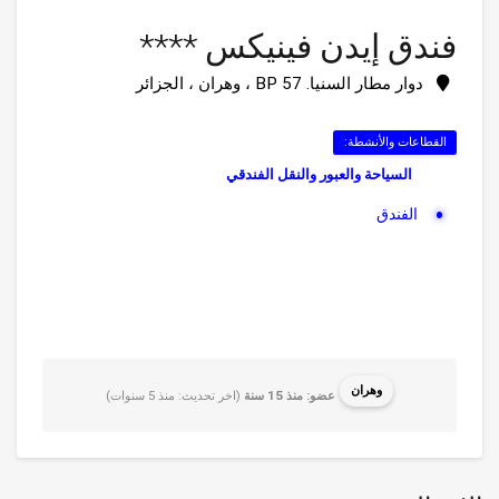
فندق إيدن فينيكس ****
دوار مطار السنيا. BP 57 ، وهران ، الجزائر
القطاعات والأنشطة:
السياحة والعبور والنقل الفندقي
الفندق
وهران
عضو: منذ 15 سنة
(اخر تحديث: منذ 5 سنوات)