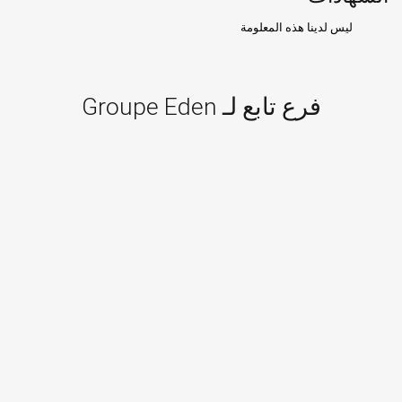
ليس لدينا هذه المعلومة
فرع تابع لـ Groupe Eden
المجموعة والإدارة العامة
Groupe Eden
venue Saliha Ould-Kablia Pont ZABANA
310...